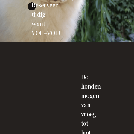
Reserveer
tijdig
want
VOL=VOL!
De
honden
mogen
van
vroeg
tot
laat